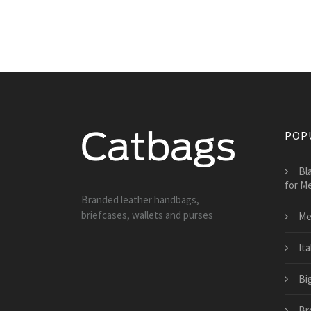
POP
Bl
for M
Branded leather handbags,
briefcases, wallets and purses
Me
It
Bi
Br