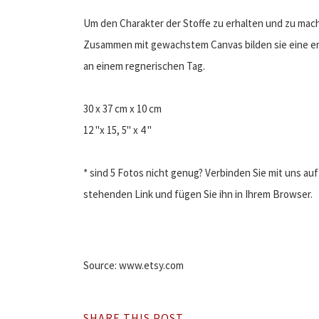
Um den Charakter der Stoffe zu erhalten und zu mach
Zusammen mit gewachstem Canvas bilden sie eine ers
an einem regnerischen Tag.
30 x 37 cm x 10 cm
12 "x 15, 5" x 4 "
* sind 5 Fotos nicht genug? Verbinden Sie mit uns a
stehenden Link und fügen Sie ihn in Ihrem Browser.
Source: www.etsy.com
SHARE THIS POST