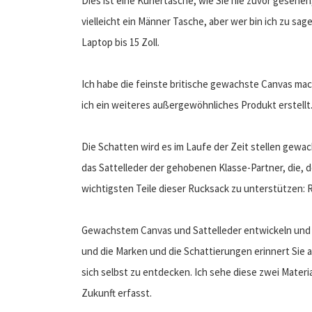
Dies ist eine Kuriertasche, wie Sie nie zuvor gesehe
vielleicht ein Männer Tasche, aber wer bin ich zu s
Laptop bis 15 Zoll.
Ich habe die feinste britische gewachste Canvas ma
ich ein weiteres außergewöhnliches Produkt erstellt
Die Schatten wird es im Laufe der Zeit stellen gewa
das Sattelleder der gehobenen Klasse-Partner, die, de
wichtigsten Teile dieser Rucksack zu unterstützen: 
Gewachstem Canvas und Sattelleder entwickeln und b
und die Marken und die Schattierungen erinnert Sie a
sich selbst zu entdecken. Ich sehe diese zwei Materia
Zukunft erfasst.