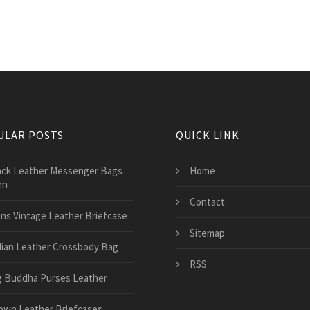
ULAR POSTS
QUICK LINK
ack Leather Messenger Bags
Home
en
Contact
ns Vintage Leather Briefcase
Sitemap
alian Leather Crossbody Bag
RSS
g Buddha Purses Leather
own Leather Briefcases