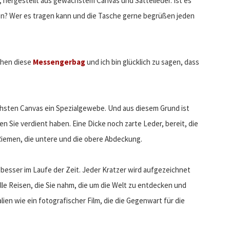
n, hergestellt aus gewachstem Canvas und Sattelleder. Ist es
agen? Wer es tragen kann und die Tasche gerne begrüßen jeden
chen diese
Messengerbag
und ich bin glücklich zu sagen, dass
.
chsten Canvas ein Spezialgewebe. Und aus diesem Grund ist
n Sie verdient haben. Eine Dicke noch zarte Leder, bereit, die
Riemen, die untere und die obere Abdeckung.
esser im Laufe der Zeit. Jeder Kratzer wird aufgezeichnet
lle Reisen, die Sie nahm, die um die Welt zu entdecken und
lien wie ein fotografischer Film, die die Gegenwart für die